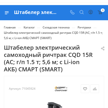
0
Штабелер электрический самоходный ричтрак CQD 15R (AC; г/п 1.5 т; 5,6 м; c Li-ion АКБ) СМАРТ (SMART) - купить в Belapex
—
—
—
—
Главная
Каталог
Складская техника
Ричтраки
Штабелер электрический самоходный ричтрак CQD 15R (AC; г/п 1.5 т;
5,6 м; c Li-ion АКБ) СМАРТ (SMART)
Штабелер электрический
самоходный ричтрак CQD 15R
(AC; г/п 1.5 т; 5,6 м; c Li-ion
АКБ) СМАРТ (SMART)
Артикул:
71045924