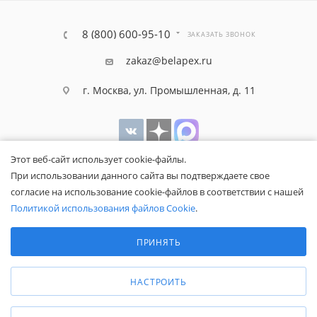
8 (800) 600-95-10
ЗАКАЗАТЬ ЗВОНОК
zakaz@belapex.ru
г. Москва, ул. Промышленная, д. 11
Этот веб-сайт использует cookie-файлы.
При использовании данного сайта вы подтверждаете свое
согласие на использование cookie-файлов в соответствии с нашей
Политикой использования файлов Cookie
.
Выберите настройки cookie
Минимальные
ПРИНЯТЬ
Общество с ограниченной ответственностью «Белапекс», ИНН
Аналитические/Функциональные
9724
044802
Обращаем ваше внимание, что вся представленная на сайте
НАСТРОИТЬ
информация носит исключительно информационный характер и не
является публичной офертой.