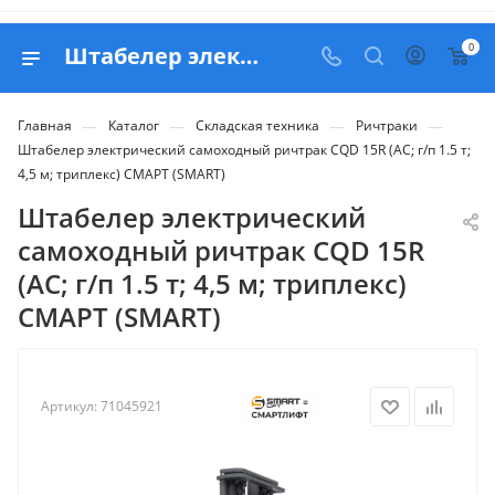
0
Штабелер электрический самоходный ричтрак CQD 15R (AC; г/п 1.5 т; 4,5 м; триплекс) СМАРТ (SMART) - купить в Belapex
—
—
—
—
Главная
Каталог
Складская техника
Ричтраки
Штабелер электрический самоходный ричтрак CQD 15R (AC; г/п 1.5 т;
4,5 м; триплекс) СМАРТ (SMART)
Штабелер электрический
самоходный ричтрак CQD 15R
(AC; г/п 1.5 т; 4,5 м; триплекс)
СМАРТ (SMART)
Артикул:
71045921