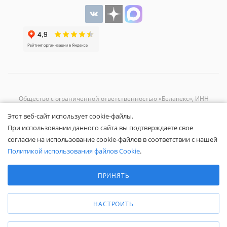
Общество с ограниченной ответственностью «Белапекс», ИНН
9724
044802
Этот веб-сайт использует cookie-файлы.
Обращаем ваше внимание, что вся представленная на сайте
При использовании данного сайта вы подтверждаете свое
информация носит исключительно информационный характер и не
согласие на использование cookie-файлов в соответствии с нашей
является публичной офертой.
Вы принимаете условия
политики
Политикой использования файлов Cookie
.
конфиденциальности
и
пользовательского соглашения
каждый раз,
Выберите настройки cookie
когда оставляете свои данные в любой форме обратной связи на
Минимальные
ПРИНЯТЬ
сайте Белапекс.ру.
Аналитические/Функциональные
© 2020 — 2025 Белапекс.ру
НАСТРОИТЬ