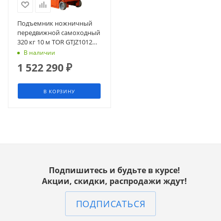
Подъемник ножничный
передвижной самоходный
320 кг 10 м TOR GTJZ1012
(автономный) (Y)
В наличии
1 522 290
₽
В КОРЗИНУ
Подпишитесь и будьте в курсе!
Акции, скидки, распродажи ждут!
ПОДПИСАТЬСЯ