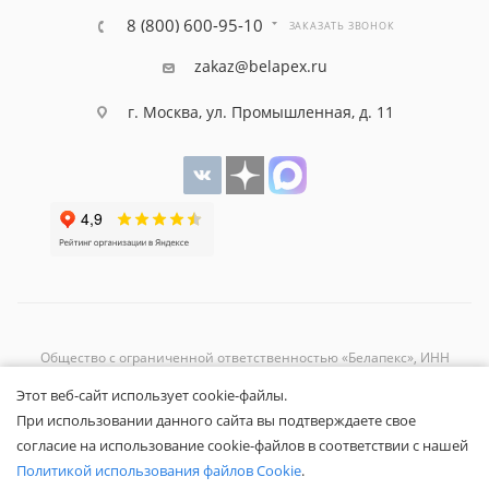
8 (800) 600-95-10
ЗАКАЗАТЬ ЗВОНОК
zakaz@belapex.ru
г. Москва, ул. Промышленная, д. 11
Общество с ограниченной ответственностью «Белапекс», ИНН
9724
044802
Этот веб-сайт использует cookie-файлы.
Обращаем ваше внимание, что вся представленная на сайте
При использовании данного сайта вы подтверждаете свое
информация носит исключительно информационный характер и не
согласие на использование cookie-файлов в соответствии с нашей
является публичной офертой.
Вы принимаете условия
политики
Политикой использования файлов Cookie
.
конфиденциальности
и
пользовательского соглашения
каждый раз,