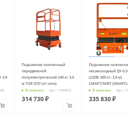
Подъемник ножничный
Подъемник ножничн
передвижной
несамоходный SJY-0.3-
 3,9
полуэлектрический 240 кг 3,9
(220В; 300 кг; 3,9 м)
м TOR GTJY (от сети)
СМАРТЛИФТ (SMARTLI
В наличии
В наличии
666
Арт.: 71050672
Арт.: 7
314 730
₽
335 830
₽