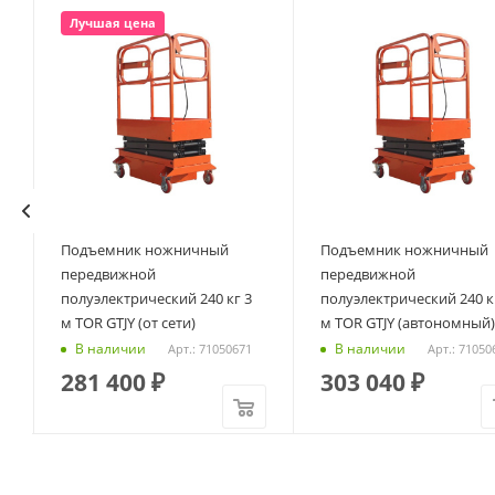
Лучшая цена
Подъемник ножничный
Подъемник ножничный
R
передвижной
передвижной
полуэлектрический 240 кг 3
полуэлектрический 240 кг
м TOR GTJY (от сети)
м TOR GTJY (автономный)
В наличии
В наличии
Арт.: 71050671
Арт.: 71050
281 400
₽
303 040
₽