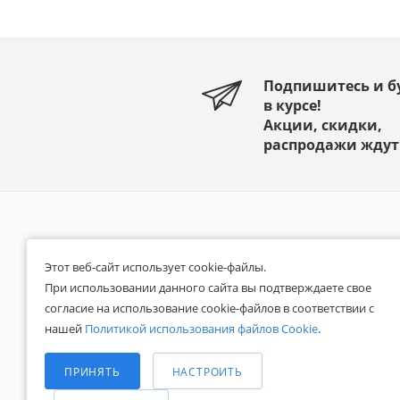
Подпишитесь и б
в курсе!
Акции, скидки,
распродажи ждут
КАТАЛОГ
О КОМПАНИИ
Этот веб-сайт использует cookie-файлы.
АКЦИИ
Реквизиты
При использовании данного сайта вы подтверждаете свое
Наши сертификаты
согласие на использование cookie-файлов в соответствии с
БРЕНДЫ
нашей
Политикой использования файлов Cookie
.
Отзывы
Выберите настройки cookie
КОНТАКТЫ
Новости
Минимальные
ПРИНЯТЬ
НАСТРОИТЬ
Блог
СПРАВОЧНАЯ
Аналитические/Функциональные
ИНФОРМАЦИЯ