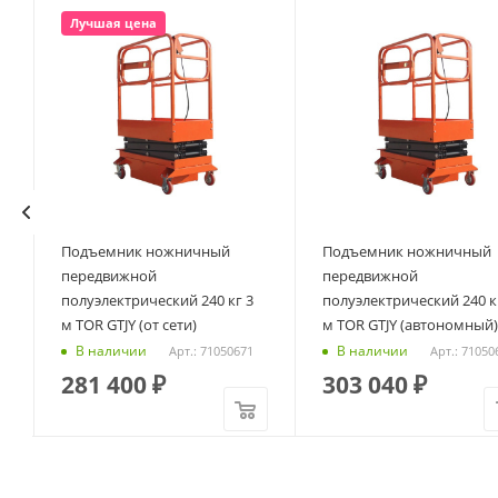
Лучшая цена
Подъемник ножничный
Подъемник ножничный
R
передвижной
передвижной
полуэлектрический 240 кг 3
полуэлектрический 240 кг
м TOR GTJY (от сети)
м TOR GTJY (автономный)
В наличии
В наличии
Арт.: 71050671
Арт.: 71050
281 400
₽
303 040
₽