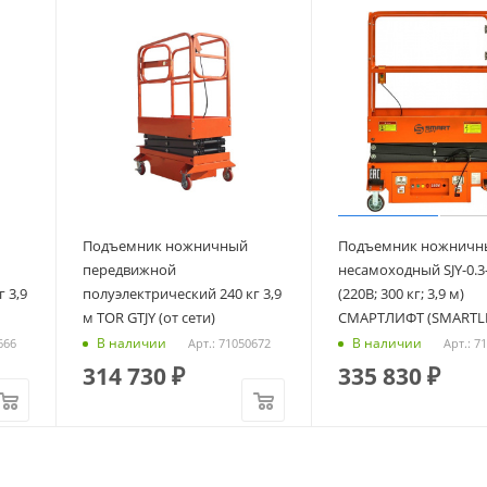
Подъемник ножничный
Подъемник ножничн
передвижной
несамоходный SJY-0.3-
 3,9
полуэлектрический 240 кг 3,9
(220В; 300 кг; 3,9 м)
м TOR GTJY (от сети)
СМАРТЛИФТ (SMARTLI
В наличии
В наличии
666
Арт.: 71050672
Арт.: 7
314 730
₽
335 830
₽