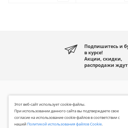
Подпишитесь и б
в курсе!
Акции, скидки,
распродажи ждут
КАТАЛОГ
О КОМПАНИИ
Этот веб-сайт использует cookie-файлы.
АКЦИИ
Реквизиты
При использовании данного сайта вы подтверждаете свое
Наши сертификаты
согласие на использование cookie-файлов в соответствии с
БРЕНДЫ
нашей
Политикой использования файлов Cookie
.
Отзывы