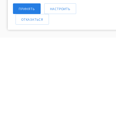
Выберите настройки cookie
КОНТАКТЫ
Новости
Минимальные
ПРИНЯТЬ
НАСТРОИТЬ
Блог
СПРАВОЧНАЯ
Аналитические/Функциональные
ИНФОРМАЦИЯ
ОТКАЗАТЬСЯ
Общество с ограниченной ответственностью «Белапекс», ИНН 9724
0
Обращаем ваше внимание, что вся представленная на сайте инфор
Вы принимаете условия
политики конфиденциальности
и
пользоват
© 2020 — 2025 Белапекс.ру