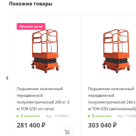
Похожие товары
Лучшая цена
Подъемник ножничный
Подъемник ножничный
R
передвижной
передвижной
полуэлектрический 240 кг 3
полуэлектрический 240 кг
м TOR GTJY (от сети)
м TOR GTJY (автономный)
В наличии
В наличии
Арт.: 71050671
Арт.: 71050
281 400
₽
303 040
₽