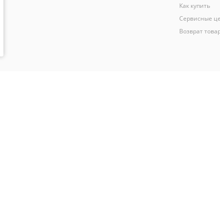
Как купить
Сервисные ц
Возврат това
44802
мация носит исключительно информационный характер и не является пуб
ельского соглашения
каждый раз, когда оставляете свои данные в любой ф