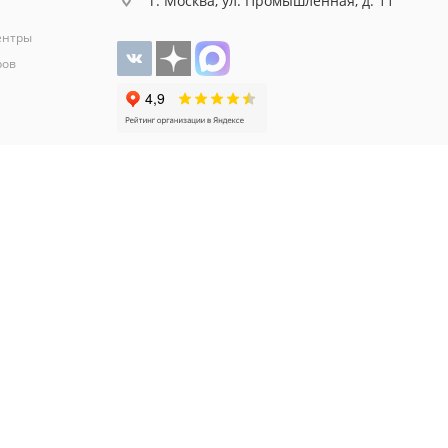
г. Москва, ул. Промышленная, д. 11
ентры
ров
личной офертой.
орме обратной связи на сайте Белапекс.ру.