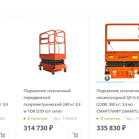
Подъемник ножничный
Подъемник ножничн
передвижной
несамоходный SJY-0.3-
 3,9
полуэлектрический 240 кг 3,9
(220В; 300 кг; 3,9 м)
м TOR GTJY (от сети)
СМАРТЛИФТ (SMARTLI
В наличии
В наличии
666
Арт.: 71050672
Арт.: 7
314 730
₽
335 830
₽