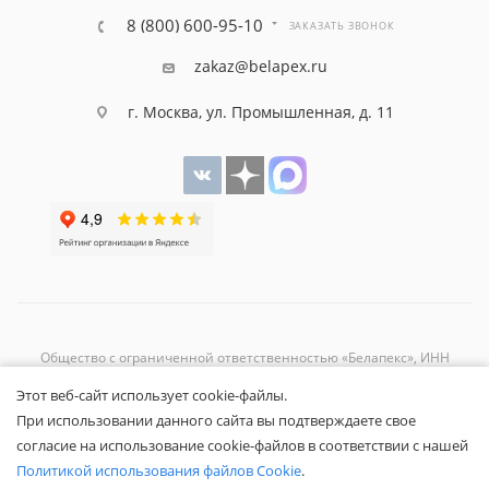
8 (800) 600-95-10
ЗАКАЗАТЬ ЗВОНОК
zakaz@belapex.ru
г. Москва, ул. Промышленная, д. 11
Общество с ограниченной ответственностью «Белапекс», ИНН
9724
044802
Этот веб-сайт использует cookie-файлы.
Обращаем ваше внимание, что вся представленная на сайте
При использовании данного сайта вы подтверждаете свое
информация носит исключительно информационный характер и не
согласие на использование cookie-файлов в соответствии с нашей
является публичной офертой.
Вы принимаете условия
политики
Политикой использования файлов Cookie
.
конфиденциальности
и
пользовательского соглашения
каждый раз,