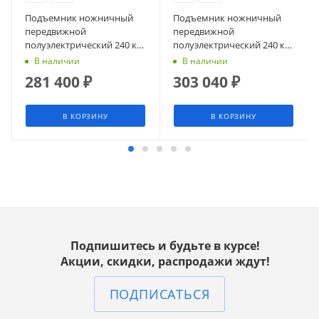
Подъемник ножничный
Подъемник ножничный
передвижной
передвижной
полуэлектрический 240 кг
полуэлектрический 240 кг
3 м TOR GTJY (от сети)
3,9 м TOR GTJY
В наличии
В наличии
(автономный)
281 400
₽
303 040
₽
В КОРЗИНУ
В КОРЗИНУ
Подпишитесь и будьте в курсе!
Акции, скидки, распродажи ждут!
ПОДПИСАТЬСЯ