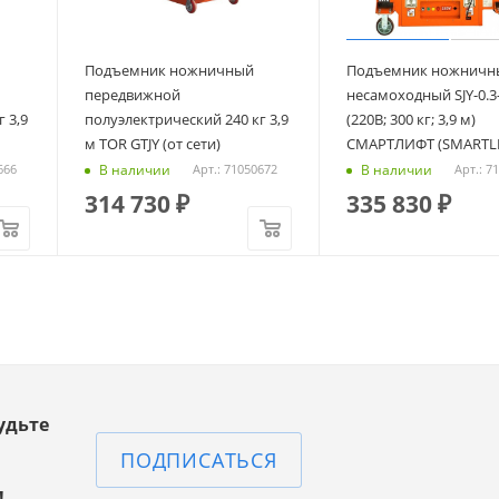
Подъемник ножничный
Подъемник ножничн
передвижной
несамоходный SJY-0.3-
 3,9
полуэлектрический 240 кг 3,9
(220В; 300 кг; 3,9 м)
м TOR GTJY (от сети)
СМАРТЛИФТ (SMARTLI
В наличии
В наличии
666
Арт.: 71050672
Арт.: 7
314 730
₽
335 830
₽
удьте
ПОДПИСАТЬСЯ
!