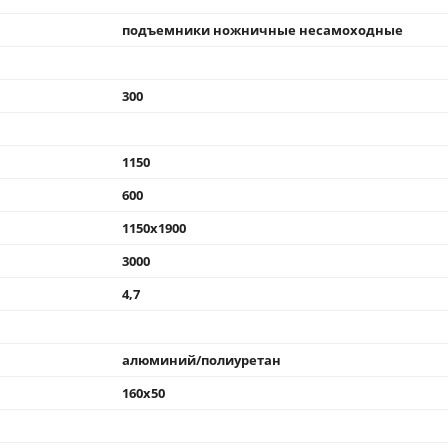
подъемники ножничные несамоходные
300
1150
600
1150x1900
3000
4,7
алюминий/полиуретан
160x50