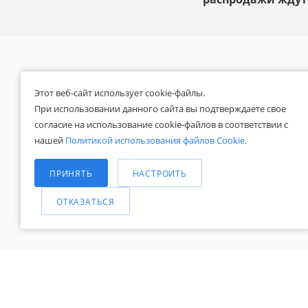
КАТАЛОГ
О КОМПАНИИ
Этот веб-сайт использует cookie-файлы.
АКЦИИ
Реквизиты
При использовании данного сайта вы подтверждаете свое
Наши сертификаты
согласие на использование cookie-файлов в соответствии с
БРЕНДЫ
нашей
Политикой использования файлов Cookie
.
Отзывы
Выберите настройки cookie
КОНТАКТЫ
Новости
Минимальные
ПРИНЯТЬ
НАСТРОИТЬ
Блог
СПРАВОЧНАЯ
Аналитические/Функциональные
ИНФОРМАЦИЯ
ОТКАЗАТЬСЯ