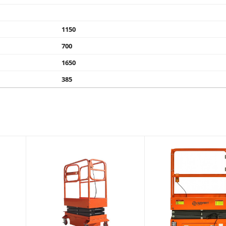
1150
700
1650
385