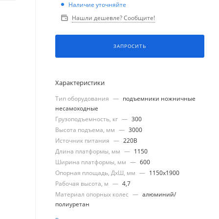
Наличие уточняйте
Нашли дешевле? Сообщите!
ЗАПРОСИТЬ
Характеристики
Тип оборудования
—
подъемники ножничные
несамоходные
Грузоподъемность, кг
—
300
Высота подъема, мм
—
3000
Источник питания
—
220В
Длина платформы, мм
—
1150
Ширина платформы, мм
—
600
Опорная площадь, ДхШ, мм
—
1150x1900
Рабочая высота, м
—
4,7
Материал опорных колес
—
алюминий/
полиуретан