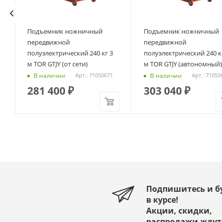
Подъемник ножничный
Подъемник ножничный
R
передвижной
передвижной
полуэлектрический 240 кг 3
полуэлектрический 240 кг
м TOR GTJY (от сети)
м TOR GTJY (автономный)
В наличии
В наличии
Арт.: 71050671
Арт.: 71050
281 400
₽
303 040
₽
Подпишитесь и б
в курсе!
Акции, скидки,
распродажи ждут