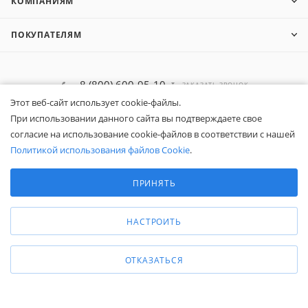
КОМПАНИЯМ
ПОКУПАТЕЛЯМ
8 (800) 600-95-10
ЗАКАЗАТЬ ЗВОНОК
Этот веб-сайт использует cookie-файлы.
zakaz@belapex.ru
При использовании данного сайта вы подтверждаете свое
согласие на использование cookie-файлов в соответствии с нашей
г. Москва, ул. Промышленная, д. 11
Политикой использования файлов Cookie
.
Выберите настройки cookie
Минимальные
ПРИНЯТЬ
Аналитические/Функциональные
НАСТРОИТЬ
ОТКАЗАТЬСЯ
Общество с ограниченной ответственностью «Белапекс», ИНН
9724
044802