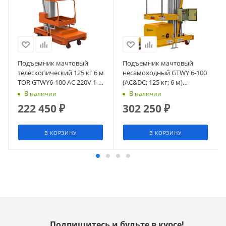
Подъемник мачтовый
Подъемник мачтовый
телескопический 125 кг 6 м
несамоходный GTWY 6-100
TOR GTWY6-100 AC 220V 1-
(AC&DC; 125 кг; 6 м)
мачтовый (от сети) (G)
СМАРТЛИФТ (SMARTLIFT)
В наличии
В наличии
222 450
₽
302 250
₽
В КОРЗИНУ
В КОРЗИНУ
Подпишитесь и будьте в курсе!