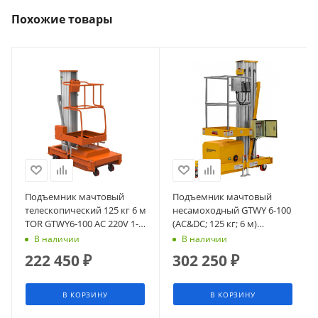
Похожие товары
Подъемник мачтовый
Подъемник мачтовый
телескопический 125 кг 6 м
несамоходный GTWY 6-100
TOR GTWY6-100 AC 220V 1-
(AC&DC; 125 кг; 6 м)
мачтовый (от сети) (G)
СМАРТЛИФТ (SMARTLIFT)
В наличии
В наличии
222 450
₽
302 250
₽
В КОРЗИНУ
В КОРЗИНУ