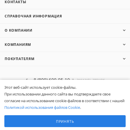
КОНТАКТЫ
СПРАВОЧНАЯ ИНФОРМАЦИЯ
О КОМПАНИИ
КОМПАНИЯМ
ПОКУПАТЕЛЯМ
8 (800) 600-95-10
ЗАКАЗАТЬ ЗВОНОК
Этот веб-сайт использует cookie-файлы.
zakaz@belapex.ru
При использовании данного сайта вы подтверждаете свое
согласие на использование cookie-файлов в соответствии с нашей
г. Москва, ул. Промышленная, д. 11
Политикой использования файлов Cookie
.
Выберите настройки cookie
Минимальные
ПРИНЯТЬ
Аналитические/Функциональные