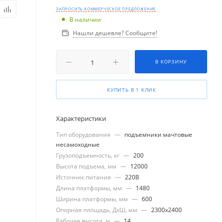
ЗАПРОСИТЬ КОММЕРЧЕСКОЕ ПРЕДЛОЖЕНИЕ
В наличии
Нашли дешевле? Сообщите!
В КОРЗИНУ
КУПИТЬ В 1 КЛИК
Характеристики
Тип оборудования
—
подъемники мачтовые
несамоходные
Грузоподъемность, кг
—
200
Высота подъема, мм
—
12000
Источник питания
—
220В
Длина платформы, мм
—
1480
Ширина платформы, мм
—
600
Опорная площадь, ДхШ, мм
—
2300x2400
Рабочая высота, м
—
14