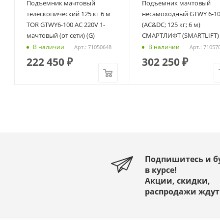
Подъемник мачтовый
Подъемник мачтовый
S
телескопический 125 кг 6 м
несамоходный GTWY 6-1
TOR GTWY6-100 AC 220V 1-
(AC&DC; 125 кг; 6 м)
мачтовый (от сети) (G)
СМАРТЛИФТ (SMARTLIFT)
В наличии
В наличии
Арт.: 71050648
Арт.: 71057
222 450
₽
302 250
₽
Подпишитесь и б
в курсе!
Акции, скидки,
распродажи ждут