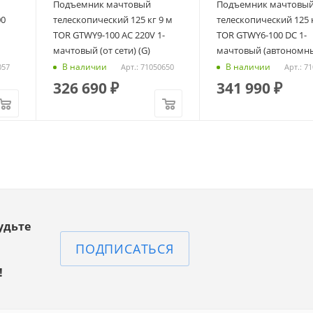
Подъемник мачтовый
Подъемник мачтовы
00
телескопический 125 кг 9 м
телескопический 125 
TOR GTWY9-100 AC 220V 1-
TOR GTWY6-100 DC 1-
мачтовый (от сети) (G)
мачтовый (автономны
В наличии
В наличии
057
Арт.: 71050650
Арт.: 7
326 690
₽
341 990
₽
удьте
ПОДПИСАТЬСЯ
!