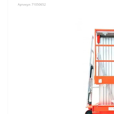
Артикул:
71050652