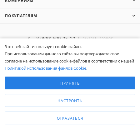
КОМПАНИЯМ
ПОКУПАТЕЛЯМ
8 (800) 600-95-10
ЗАКАЗАТЬ ЗВОНОК
Этот веб-сайт использует cookie-файлы.
zakaz@belapex.ru
При использовании данного сайта вы подтверждаете свое
согласие на использование cookie-файлов в соответствии с нашей
г. Москва, ул. Промышленная, д. 11
Политикой использования файлов Cookie
.
Выберите настройки cookie
Минимальные
ПРИНЯТЬ
Аналитические/Функциональные
НАСТРОИТЬ
ОТКАЗАТЬСЯ
Общество с ограниченной ответственностью «Белапекс», ИНН
9724
044802