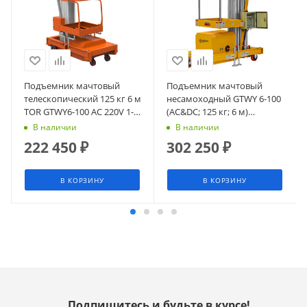
Подъемник мачтовый
Подъемник мачтовый
телескопический 125 кг 6 м
несамоходный GTWY 6-100
TOR GTWY6-100 AC 220V 1-
(AC&DC; 125 кг; 6 м)
мачтовый (от сети) (G)
СМАРТЛИФТ (SMARTLIFT)
В наличии
В наличии
222 450
₽
302 250
₽
В КОРЗИНУ
В КОРЗИНУ
Подпишитесь и будьте в курсе!