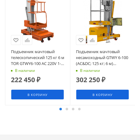
Подъемник мачтовый
Подъемник мачтовый
телескопический 125 кг 6 м
несамоходный GTWY 6-100
TOR GTWY6-100 AC 220V 1-
(AC&DC; 125 кг; 6 м)
мачтовый (от сети) (G)
СМАРТЛИФТ (SMARTLIFT)
В наличии
В наличии
222 450
₽
302 250
₽
В КОРЗИНУ
В КОРЗИНУ