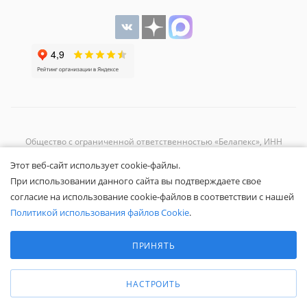
Общество с ограниченной ответственностью «Белапекс», ИНН
9724
044802
Этот веб-сайт использует cookie-файлы.
Обращаем ваше внимание, что вся представленная на сайте
При использовании данного сайта вы подтверждаете свое
информация носит исключительно информационный характер и не
согласие на использование cookie-файлов в соответствии с нашей
является публичной офертой.
Вы принимаете условия
политики
Политикой использования файлов Cookie
.
конфиденциальности
и
пользовательского соглашения
каждый раз,
Выберите настройки cookie
когда оставляете свои данные в любой форме обратной связи на
Минимальные
ПРИНЯТЬ
сайте Белапекс.ру.
Аналитические/Функциональные
© 2020 — 2025 Белапекс.ру
НАСТРОИТЬ