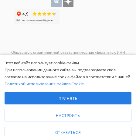
Общество с ограниченной ответственностью «Белапекс», ИНН
9724
044802
Этот веб-сайт использует cookie-файлы.
Обращаем ваше внимание, что вся представленная на сайте
При использовании данного сайта вы подтверждаете свое
информация носит исключительно информационный характер и не
согласие на использование cookie-файлов в соответствии с нашей
является публичной офертой.
Вы принимаете условия
политики
Политикой использования файлов Cookie
.
конфиденциальности
и
пользовательского соглашения
каждый раз,
Выберите настройки cookie
когда оставляете свои данные в любой форме обратной связи на
Минимальные
ПРИНЯТЬ
сайте Белапекс.ру.
Аналитические/Функциональные
© 2020 — 2025 Белапекс.ру
НАСТРОИТЬ
ОТКАЗАТЬСЯ